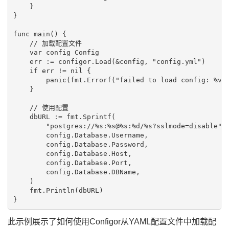
    }

}

func main() {

    // 加载配置文件

    var config Config

    err := configor.Load(&config, "config.yml")

    if err != nil {

        panic(fmt.Errorf("failed to load config: %v",
    }

    // 使用配置

    dbURL := fmt.Sprintf(

        "postgres://%s:%s@%s:%d/%s?sslmode=disable",

        config.Database.Username,

        config.Database.Password,

        config.Database.Host,

        config.Database.Port,

        config.Database.DBName,

    )

    fmt.Println(dbURL)

此示例展示了如何使用Configor从YAML配置文件中加载配