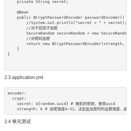
    private String secret;

    @Bean

    public BCryptPasswordEncoder passwordEncoder() {

        //System.out.println("secret = " + secret);

        //对干扰因子加密

        SecureRandom secureRandom = new SecureRandom(
        //对密码加密

        return new BCryptPasswordEncoder(strength, se
    }

}

2.3 application.yml
encoder:

  crypt:

    secret: ${random.uuid} # 随机的密钥，使用uuid

2.4 单元测试