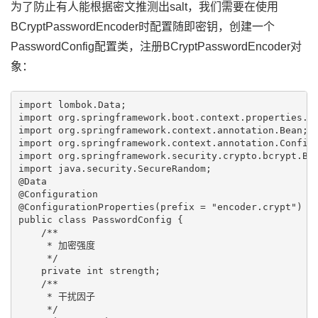
为了防止有人能根据密文推测出salt，我们需要在使用
BCryptPasswordEncoder时配置随即密钥，创建一个
PasswordConfig配置类，注册BCryptPasswordEncoder对
象：
import lombok.Data;

import org.springframework.boot.context.properties.Co
import org.springframework.context.annotation.Bean;

import org.springframework.context.annotation.Configu
import org.springframework.security.crypto.bcrypt.BCr
import java.security.SecureRandom;

@Data

@Configuration

@ConfigurationProperties(prefix = "encoder.crypt")

public class PasswordConfig {

    /**

     * 加密强度

     */

    private int strength;

    /**

     * 干扰因子

     */
