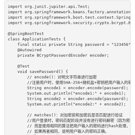
import org.junit.jupiter.api.Test;

import org.springframework.beans.factory.annotation.A
import org.springframework.boot.test.context.SpringBo
import org.springframework.security.crypto.bcrypt.BCr
@SpringBootTest

class ApplicationTests {

    final static private String password = "123456";

    @Autowired

    private BCryptPasswordEncoder encoder;

    @Test

    void savePassword() {

        // encode()：对明文字符串进行加密

        //注册用户时，使用SHA-256+随机盐+密钥把用户输入的
        String encode1 = encoder.encode(password);

        System.out.println("encode1:" + encode1);

        String encode2 = encoder.encode(password);

        System.out.println("encode2:" + encode2);

        // matches()：对加密前和加密后是否匹配进行验证

        //用户登录时，密码匹配阶段并没有进行密码解密（因为密码
        // 而是使用相同的算法把用户输入的密码进行hash处理，
        // 如果两者相同，说明用户输入的密码正确。
