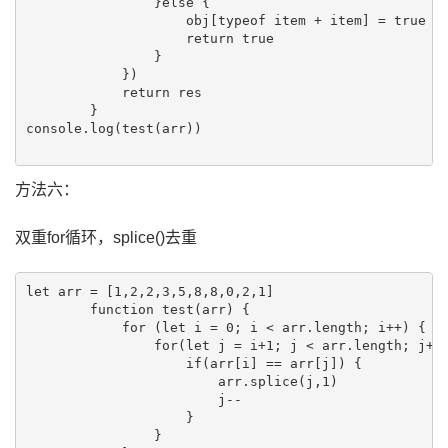
                }else {

                    obj[typeof item + item] = true

                    return true

                }

            })

            return res

        }

console.log(test(arr))

方法六：
双重for循环，splice()去重
let arr = [1,2,2,3,5,8,8,0,2,1]

        function test(arr) {

            for (let i = 0; i < arr.length; i++) {

                for(let j = i+1; j < arr.length; j++)
                    if(arr[i] == arr[j]) {

                        arr.splice(j,1)

                        j--

                    }

                }
