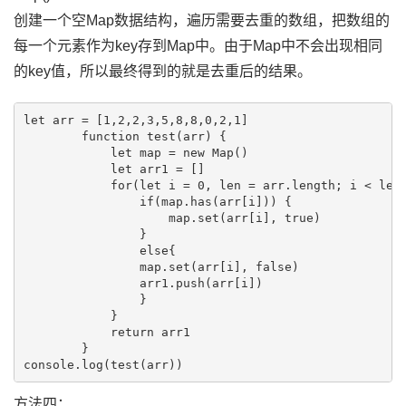
创建一个空Map数据结构，遍历需要去重的数组，把数组的
每一个元素作为key存到Map中。由于Map中不会出现相同
的key值，所以最终得到的就是去重后的结果。
let arr = [1,2,2,3,5,8,8,0,2,1]

        function test(arr) {

            let map = new Map()

            let arr1 = []

            for(let i = 0, len = arr.length; i < len;
                if(map.has(arr[i])) {

                    map.set(arr[i], true)

                }

                else{

                map.set(arr[i], false)

                arr1.push(arr[i])

                }

            }

            return arr1

        }

方法四：