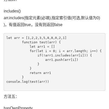
includes()
arr.includes(指定元素(必填),指定索引值(可选,默认值为0)
)，有值返回true，没有则返回false
let arr = [1,2,2,3,5,8,8,0,2,1]

        function test(arr) {

            let arr1 = []

            for(let i = 0; i < arr.length; i++) {

                if(!arr1.includes(arr[i])) {

                    arr1.push(arr[i])

                }

            }

            return arr1

        }

console.log(test(arr))

方法五：
hasOwnProperty