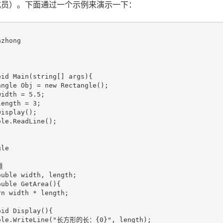
饰的类成员）。下面通过一个示例来演示一下：
zhong

id Main(string[] args){

ngle Obj = new Rectangle();

idth = 5.5;

ength = 3;

isplay();

le.ReadLine();

le



uble width, length;

uble GetArea(){

n width * length;

id Display(){

sole.WriteLine("长方形的长：{0}", length);
