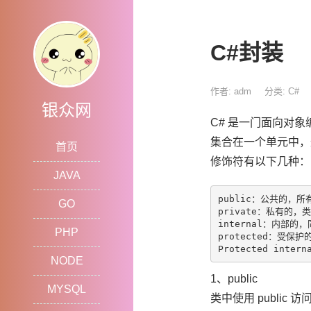
C#封装
作者: adm
分类:
C#
银众网
C# 是一门面向对
集合在一个单元中，
首页
修饰符有以下几种：
JAVA
public：公共的，
GO
private：私有的，
internal：内部
PHP
protected：受
NODE
1、public
MYSQL
类中使用 publ