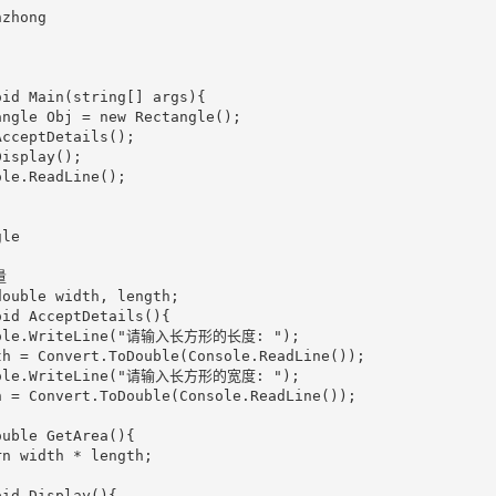
zhong

id Main(string[] args){

ngle Obj = new Rectangle();

cceptDetails();

isplay();

le.ReadLine();

le



ouble width, length;

id AcceptDetails(){

sole.WriteLine("请输入长方形的长度: ");

h = Convert.ToDouble(Console.ReadLine());

sole.WriteLine("请输入长方形的宽度: ");

 = Convert.ToDouble(Console.ReadLine());

uble GetArea(){

n width * length;

id Display(){
