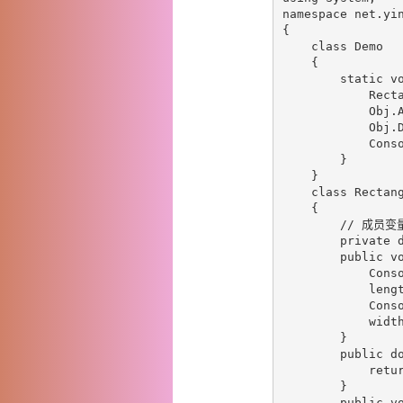
namespace net.yin
{

    class Demo

    {

        static vo
            Recta
            Obj.A
            Obj.D
            Conso
        }

    }

    class Rectang
    {

        // 成员变量
        private d
        public vo
            Con
            lengt
            Con
            width
        }

        public do
            retur
        }

        public vo