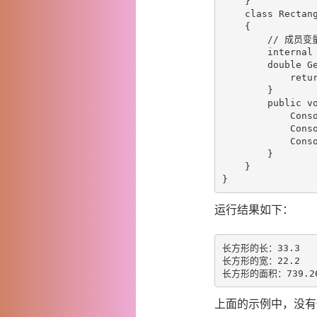
    }

    class Rectang
    {

        // 成员变量
        internal 
        double Ge
            retur
        }

        public vo
            Con
            Con
            Con
        }

    }

运行结果如下：
长方形的长：33.3

长方形的宽：22.2

上面的示例中，没有使