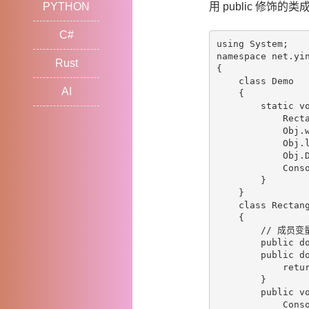
PYTHON
用 public 修
C#
using System;

namespace net.yin
Rust
{

    class Demo

AI
    {

        static vo
            Recta
            Obj.w
            Obj.l
            Obj.D
            Conso
        }

    }

    class Rectang
    {

        // 成员变量
        public do
        public do
            retur
        }

        public vo
            Con