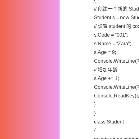
{
// 创建一个新的 Stud
Student s = new Stud
// 设置 student 的 
s.Code = “001”;
s.Name = “Zara”;
s.Age = 9;
Console.WriteLine(
// 增加年龄
s.Age += 1;
Console.WriteLine(
Console.ReadKey();
}
}
class Student
{