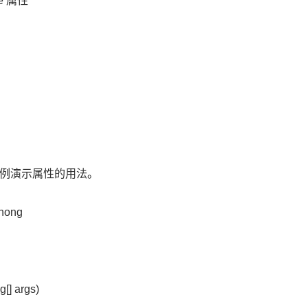
ge 属性
例演示属性的用法。
zhong
g[] args)