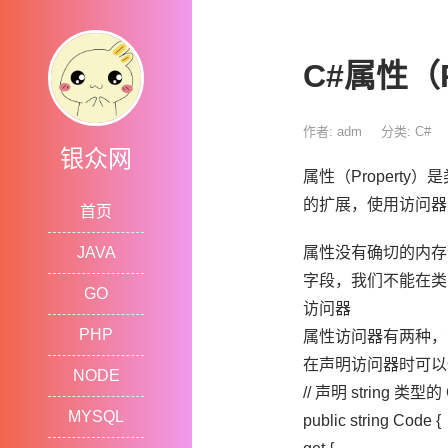
C#属性（P
作者: adm
分类:
C#
银众网
属性（Property
的扩展，使用访问器（
首页
JAVA
属性没有确切的内存位置
字段，我们不能在类
GO
访问器
PHP
属性访问器有两种，分
在声明访问器时可以
NODE
// 声明 string 类型
MYSQL
public string Code {