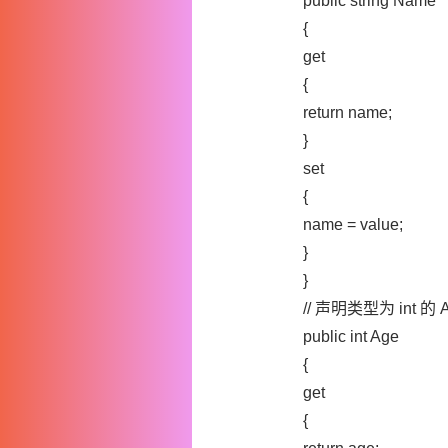
public string Name
{
get
{
return name;
}
set
{
name = value;
}
}
// 声明类型为 int 的 
public int Age
{
get
{