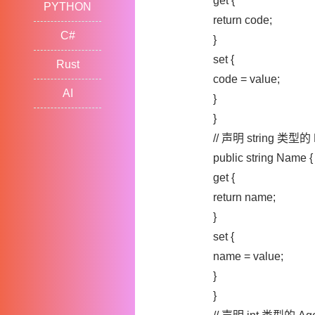
get {
PYTHON
return code;
C#
}
set {
Rust
code = value;
AI
}
}
// 声明 string 类型
public string Name {
get {
return name;
}
set {
name = value;
}
}