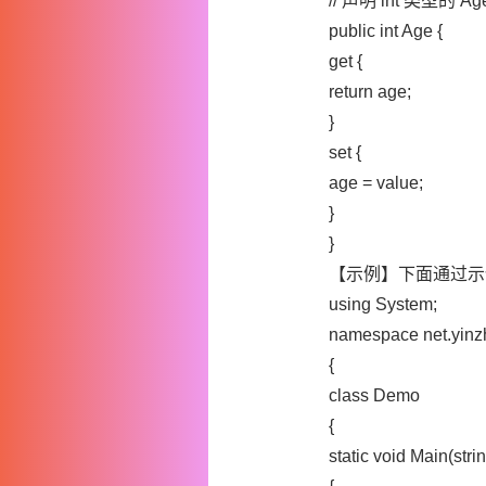
// 声明 int 类型的 A
public int Age {
get {
return age;
}
set {
age = value;
}
}
【示例】下面通过示
using System;
namespace net.yin
{
class Demo
{
static void Main(strin