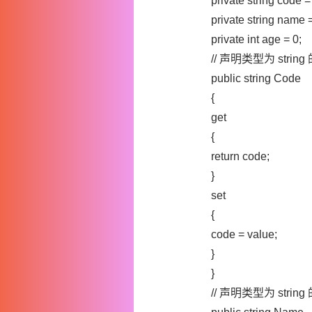
private string code =
private string name 
private int age = 0;
// 声明类型为 string
public string Code
{
get
{
return code;
}
set
{
code = value;
}
}
// 声明类型为 string