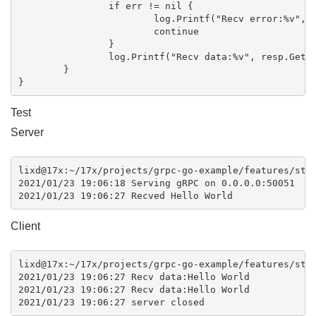
		if err != nil {

			log.Printf("Recv error:%v", err)

			continue

		}

		log.Printf("Recv data:%v", resp.GetMessage())

	}

Test
Server
lixd@17x:~/17x/projects/grpc-go-example/features/stre
2021/01/23 19:06:18 Serving gRPC on 0.0.0.0:50051

Client
lixd@17x:~/17x/projects/grpc-go-example/features/stre
2021/01/23 19:06:27 Recv data:Hello World

2021/01/23 19:06:27 Recv data:Hello World
