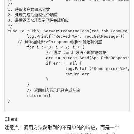
/*

1. 获取客户端请求参数

2. 处理完成后返回过个响应

3. 最后返回nil表示已经完成响应

*/

func (e *Echo) ServerStreamingEcho(req *pb.EchoReques
	log.Printf("Recved %v", req.GetMessage())

    // 具体返回多少个response根据业务逻辑调整

	for i := 0; i < 2; i++ {

		// 通过 send 方法不断推送数据

		err := stream.Send(&pb.EchoResponse{Message: req.GetMessage()})

		if err != nil {

			log.Fatalf("Send error:%v", err)

			return err

		}

	}

	// 返回nil表示已经完成响应

	return nil

}

Client
注意点：调用方法获取到的不是单纯的响应，而是一个