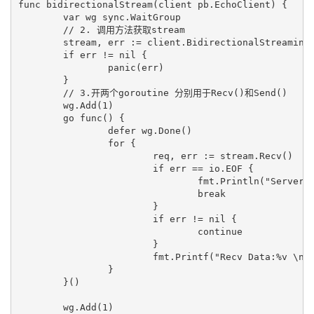
func bidirectionalStream(client pb.EchoClient) {

	var wg sync.WaitGroup

	// 2. 调用方法获取stream

	stream, err := client.BidirectionalStreamingEcho(context.Background())

	if err != nil {

		panic(err)

	}

	// 3.开两个goroutine 分别用于Recv()和Send()

	wg.Add(1)

	go func() {

		defer wg.Done()

		for {

			req, err := stream.Recv()

			if err == io.EOF {

				fmt.Println("Server Closed")

				break

			}

			if err != nil {

				continue

			}

			fmt.Printf("Recv Data:%v \n", req.GetMessage())

		}

	}()

	wg.Add(1)
