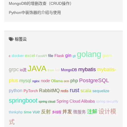
MongoDB的增删改查（CRUD操作）
Python中装饰器的介绍与使用
标签云
golang
gin
excel
Flask
gorm
docker
file
c
FastAPI
git
JAVA
grpc
mybatis
mybatis-
io流
MongoDB
lua
linux
PostgreSQL
plus
mysql
php
node
Ollama
nginx
orm
rust
scala
python
RabbitMQ
PyTorch
sequelize
redis
springboot
Spring Cloud Alibaba
spring security
spring cloud
设计模
注解
反射
并发
vue
微服务
time
thinkphp
多线程
式