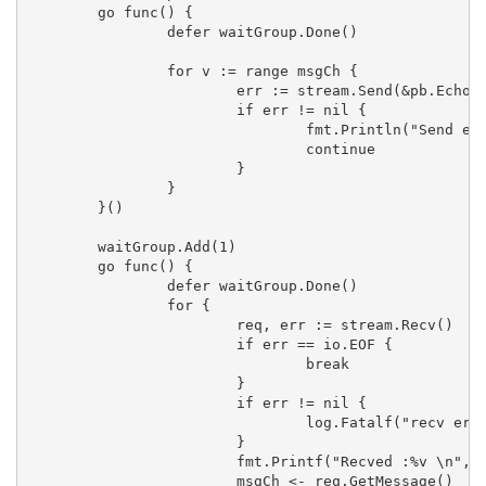
	go func() {

		defer waitGroup.Done()

		for v := range msgCh {

			err := stream.Send(&pb.EchoResponse{Message: v})

			if err != nil {

				fmt.Println("Send error:", err)

				continue

			}

		}

	}()

	waitGroup.Add(1)

	go func() {

		defer waitGroup.Done()

		for {

			req, err := stream.Recv()

			if err == io.EOF {

				break

			}

			if err != nil {

				log.Fatalf("recv error:%v", err)

			}

			fmt.Printf("Recved :%v \n", req.GetMessage())

			msgCh <- req.GetMessage()
