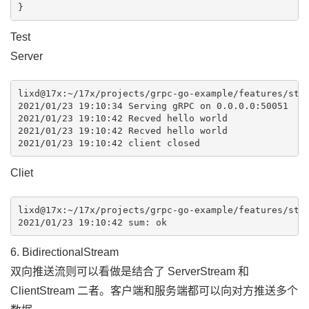
Test
Server
lixd@17x:~/17x/projects/grpc-go-example/features/stre
2021/01/23 19:10:34 Serving gRPC on 0.0.0.0:50051

2021/01/23 19:10:42 Recved hello world

2021/01/23 19:10:42 Recved hello world

Cliet
lixd@17x:~/17x/projects/grpc-go-example/features/stre
6. BidirectionalStream
双向推送流则可以看做是结合了 ServerStream 和
ClientStream 二者。客户端和服务端都可以向对方推送多个