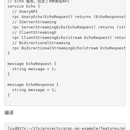
// Echo 服务，包含了4种类型API

service Echo {

  // UnaryAPI

  rpc UnaryEcho(EchoRequest) returns (EchoResponse) {
  // SServerStreaming

  rpc ServerStreamingEcho(EchoRequest) returns (strea
  // ClientStreamingE

  rpc ClientStreamingEcho(stream EchoRequest) returns
  // BidirectionalStreaming

  rpc BidirectionalStreamingEcho(stream EchoRequest) 
}

message EchoRequest {

  string message = 1;

}

message EchoResponse {

  string message = 1;

}

编译
lixd@17x:~/17x/projects/grpc-go-example/features/prot