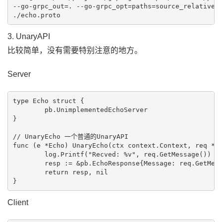
--go-grpc_out=. --go-grpc_opt=paths=source_relative \
3. UnaryAPI
比较简单，没有需要特别注意的地方。
Server
type Echo struct {

	pb.UnimplementedEchoServer

}

// UnaryEcho 一个普通的UnaryAPI

func (e *Echo) UnaryEcho(ctx context.Context, req *pb
	log.Printf("Recved: %v", req.GetMessage())

	resp := &pb.EchoResponse{Message: req.GetMessage()}

	return resp, nil

Client