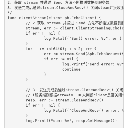
2. 获取 stream 并通过 Send 方法不断推送数据到服务端

3. 发送完成后通过stream.CloseAndRecv() 关闭steam并接收服
*/

func clientStream(client pb.EchoClient) {

	// 2.获取 stream 并通过 Send 方法不断推送数据到服务端

	stream, err := client.ClientStreamingEcho(context.Background())

	if err != nil {

		log.Fatalf("Sum() error: %v", err)

	}

	for i := int64(0); i < 2; i++ {

		err := stream.Send(&pb.EchoRequest{Message: "hello world"})

		if err != nil {

			log.Printf("send error: %v", err)

			continue

		}

	}

	// 3. 发送完成后通过stream.CloseAndRecv() 关闭steam并接收服务端返回结果

	// (服务端则根据err==io.EOF来判断client是否关闭stream)

	resp, err := stream.CloseAndRecv()

	if err != nil {

		log.Fatalf("CloseAndRecv() error: %v", err)

	}

	log.Printf("sum: %v", resp.GetMessage())
