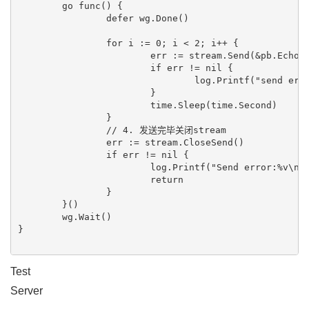
	go func() {

		defer wg.Done()

		for i := 0; i < 2; i++ {

			err := stream.Send(&pb.EchoRequest{Message: "hello world"})

			if err != nil {

				log.Printf("send error:%v\n", err)

			}

			time.Sleep(time.Second)

		}

		// 4. 发送完毕关闭stream

		err := stream.CloseSend()

		if err != nil {

			log.Printf("Send error:%v\n", err)

			return

		}

	}()

	wg.Wait()

}

Test
Server