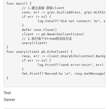
func main() {

	// 1.建立连接 获取client

	conn, err := grpc.Dial(address, grpc.WithInsecure(), grpc.WithBlock())

	if err != nil {

		log.Fatalf("did not connect: %v", err)

	}

	defer conn.Close()

	client := pb.NewEchoClient(conn)

	// 2.执行各个Stream的对应方法

	unary(client)

}

func unary(client pb.EchoClient) {

	resp, err := client.UnaryEcho(context.Background(), &pb.EchoRequest{Message: "hello world"})

	if err != nil {

		log.Printf("send error:%v\n", err)

	}

	fmt.Printf("Recved:%v \n", resp.GetMessage())

}

Test
Server