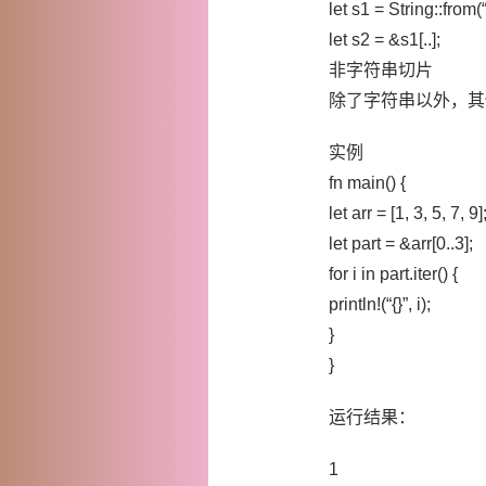
let s1 = String::from(“
let s2 = &s1[..];
非字符串切片
除了字符串以外，其
实例
fn main() {
let arr = [1, 3, 5, 7, 9]
let part = &arr[0..3];
for i in part.iter() {
println!(“{}”, i);
}
}
运行结果：
1