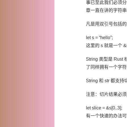
事已至此我们必须分辨这
章一直在讲的字符串切片
凡是用双引号包括的字
let s = “hello”;
这里的 s 就是一个 &
String 类型是 
了同样拥有一个字符开
String 和 str 
注意：切片结果必须
let slice = &s[0..3];
有一个快速的办法可以将 