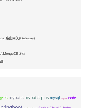
libaba 路由网关(Gateway)
—整合MongoDB详解
匹配
mybatis
mybatis-plus
mysql
node
goDB
nginx
springboot