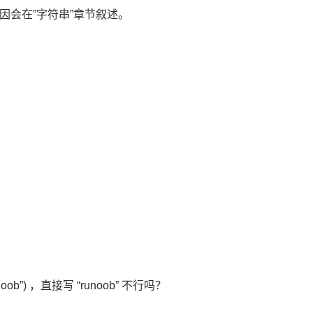
会在”字符串”章节叙述。
”) ，直接写 “runoob” 不行吗？