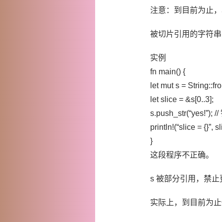
注意：到目前为止，
被切片引用的字符串
实例
fn main() {
let mut s = String::f
let slice = &s[0..3];
s.push_str(“yes!”); 
println!(“slice = {}”, sl
}
这段程序不正确。
s 被部分引用，禁
实际上，到目前为止你一定