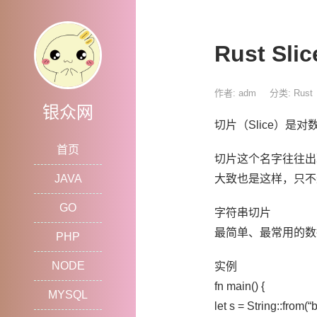
Rust S
作者: adm
分类:
Rust
银众网
切片（Slice）是
首页
切片这个名字往往出
JAVA
大致也是这样，只不
GO
字符串切片
最简单、最常用的数据切
PHP
NODE
实例
fn main() {
MYSQL
let s = String::from(“