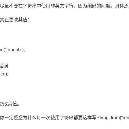
尽量不要在字符串中使用非英文字符，因为编码的问题。具体原因
禁止更改其值：
rom(“runoob”);
// 错误
ice);
止更改其值。
疑惑为什么每一次使用字符串都要这样写String::from(“runoob