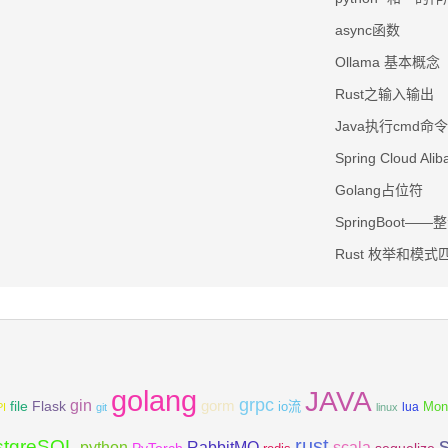
async函数
Ollama 基本概念
Rust之输入输出
Java执行cmd命令
Spring Cloud A
Golang占位符
SpringBoot—
Rust 枚举和模式
golang
JAVA
grpc
gin
Flask
gorm
file
io流
Mon
lua
PI
git
linux
rust
stgreSQL
scala
python
RabbitMQ