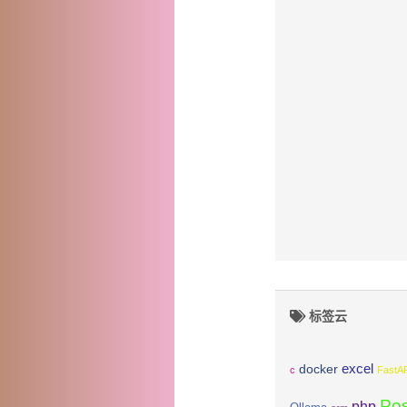
标签云
excel
docker
c
FastA
Po
php