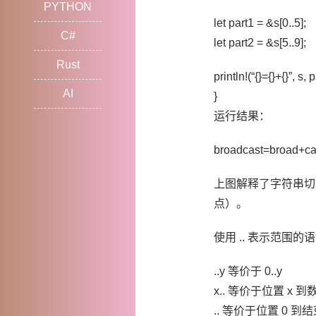
PYTHON
let part1 = &s[0..5];
C#
let part2 = &s[5..9];
Rust
println!(“{}={}+{}”, s, 
AI
}
运行结果：
broadcast=broad+ca
上图解释了字符串切
点）。
使用 .. 表示范围的
..y 等价于 0..y
x.. 等价于位置 x 
.. 等价于位置 0 到