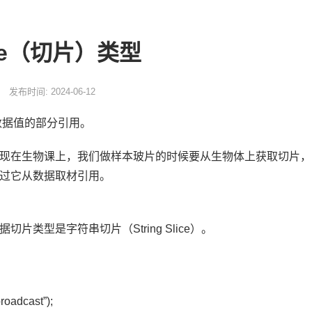
lice（切片）类型
发布时间: 2024-06-12
对数据值的部分引用。
现在生物课上，我们做样本玻片的时候要从生物体上获取切片，以供
过它从数据取材引用。
片类型是字符串切片（String Slice）。
broadcast”);