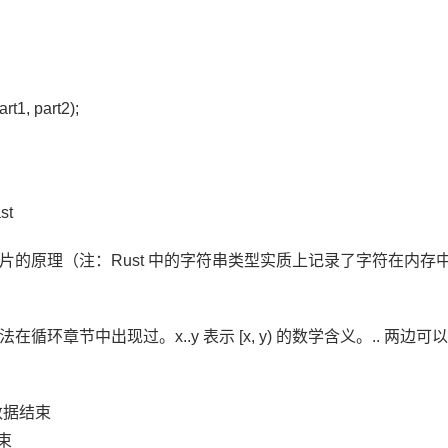
part1, part2);
st
片的原理（注：Rust 中的字符串类型实质上记录了字符在内
语法在循环章节中出现过。x..y 表示 [x, y) 的数学含义。.. 两边
到数据结束
结束