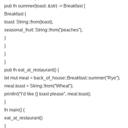
pub fn summer(toast: &str) -> Breakfast {
Breakfast {
toast: String::from(toast),
seasonal_fruit: String::from(“peaches”),
}
}
}
}
pub fn eat_at_restaurant() {
let mut meal = back_of_house::Breakfast::summer(“Rye”);
meal.toast = String::from(“Wheat”);
println!(“I’d like {} toast please”, meal.toast);
}
fn main() {
eat_at_restaurant()
}