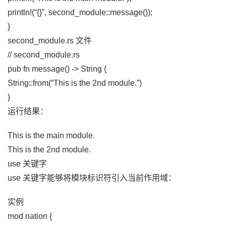
println!(“{}”, second_module::message());
}
second_module.rs 文件
// second_module.rs
pub fn message() -> String {
String::from(“This is the 2nd module.”)
}
运行结果：
This is the main module.
This is the 2nd module.
use 关键字
use 关键字能够将模块标识符引入当前作用域：
实例
mod nation {