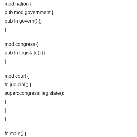
mod nation {
pub mod government {
pub fn govern() {}
}
mod congress {
pub fn legislate() {}
}
mod court {
fn judicial() {
super::congress::legislate();
}
}
}
fn main() {