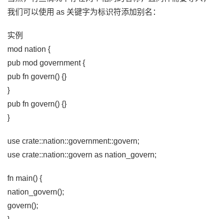
我们可以使用 as 关键字为标识符添加别名：
实例
mod nation {
pub mod government {
pub fn govern() {}
}
pub fn govern() {}
}
use crate::nation::government::govern;
use crate::nation::govern as nation_govern;
fn main() {
nation_govern();
govern();