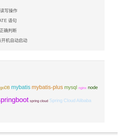
件读写操作
DATE 语句
0 正确判断
r服务开机自动启动
mybatis
mybatis-plus
mysql
node
goDB
nginx
springboot
Spring Cloud Alibaba
spring cloud