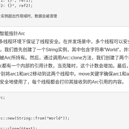
1: {}", ref1);

2: {}", ref2);

Rc实例超出作用域时，数据会被清理

能指针Arc
多线程环境下保证了线程安全。在并发场景中，多个线程可以安全
我们首先创建了一个String实例，其中包含字符串”World”
rc所持有。然后，通过调用Arc::clone方法，我们创建了两个新的
rc都有一个内部的引用计数，当克隆时，这个计数会增加。最后
wn方法分别将arc1和arc2移动到这两个线程中。move关键字确保a
安全地使用了，每个线程都会打印其接收到的Arc引用的内容。
c;

c::new(String::from("World"));

c::clone(&text);
