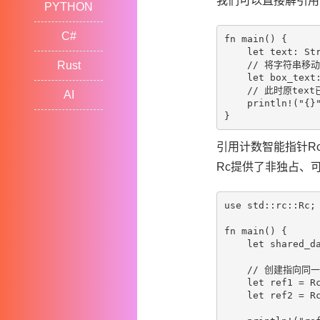
我们可以直接解引用
PYTHON
C#
fn main() {

    let text: Str
    // 将字符串移动
Rust
    let box_text
    // 此时原tex
AI
    println!("{}"
引用计数智能指针R
Rc
提供了非独占、
use std::rc::Rc;

fn main() {

    let shared_da
    // 创建指向同
    let ref1 = Rc
    let ref2 = Rc