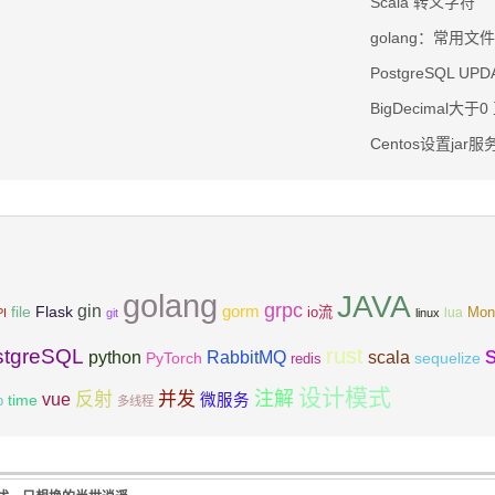
Scala 转义字符
golang：常用文
PostgreSQL UP
BigDecimal大于
Centos设置ja
golang
JAVA
grpc
gin
Flask
gorm
file
io流
Mon
lua
PI
git
linux
rust
stgreSQL
scala
python
RabbitMQ
PyTorch
sequelize
redis
设计模式
注解
反射
并发
vue
微服务
time
p
多线程