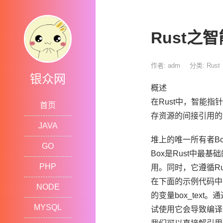
Rust之
作者: adm
分类:
Rust
银众网
概述
在Rust中，智能
首页
存资源的间接引用的
JAVA
堆上的唯一所有者Bo
GO
Box
是Rust中最
PHP
用。同时，它遵循R
在下面的示例代码中，我
NODE
的变量box_text。
MYSQL
试使用它会导致编译错误