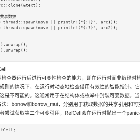
c::clone(&text);

共享数据

 thread::spawn(move || println!("{:?}", arc1));

 thread::spawn(move || println!("{:?}", arc2));

).unwrap();

).unwrap();

ll
检查器运行后进行可变性检查的能力，即在运行时而非编译时检查借用
规则的情况下，在运行时动态地检查借用有效性的智能指针。它
这是不可能的。这通常用于在结构体或枚举中封装可变数据，当
法：borrow和borrow_mut，分别用于获取数据的共享引
尝试获取第二个可变引用，RefCell会在运行时抛出一个panic
fCell;
