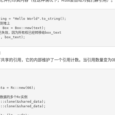
它并打印其内容（在这种情况下，Rust会自动为我们解引用）。
ing = "Hello World".to_string();

到堆上

: Box
 = Box::new(text);

t已失效，因为所有权已经转移给box_text

, box_text);

c
可共享的引用，它的内部维护了一个引用计数。当引用数量变为0
ta = Rc::new(66);

一数据的多个Rc实例

::clone(&shared_data);

::clone(&shared_data);
