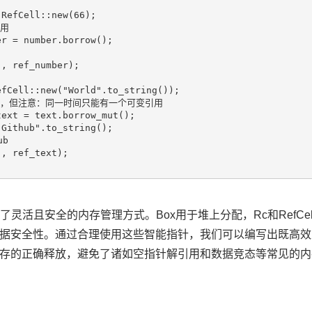
RefCell::new(66);

用

r = number.borrow();

, ref_number);

fCell::new("World".to_string());

引用，但注意：同一时间只能有一个可变引用

ext = text.borrow_mut();

Github".to_string();

b

, ref_text);

供了灵活且安全的内存管理方式。Box用于堆上分配，Rc和RefC
据安全性。通过合理使用这些智能指针，我们可以编写出既高效又安
存的正确释放，避免了诸如空指针解引用和数据竞态等常见的内