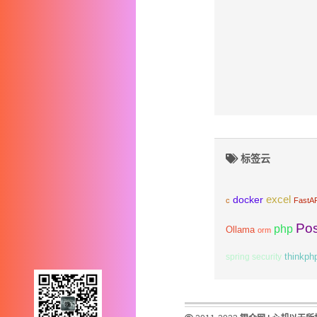
标签云
excel
docker
c
FastA
Po
php
Ollama
orm
spring security
thinkph