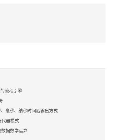
单的流程引擎
算符
e包:秒、毫秒、纳秒时间戳输出方式
之迭代器模式
h常见数据数学运算