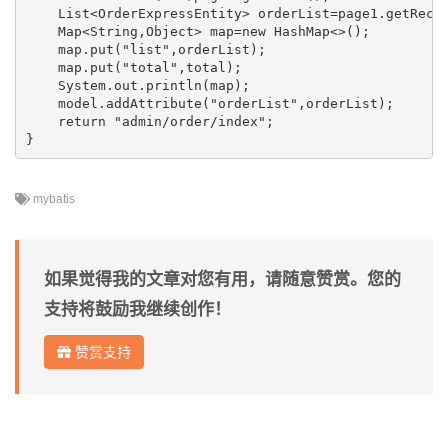
    List<OrderExpressEntity> orderList=page1.getRecor
    Map<String,Object> map=new HashMap<>();

    map.put("list",orderList);

    map.put("total",total);

    System.out.println(map);

    model.addAttribute("orderList",orderList);

    return "admin/order/index";

}
mybatis
如果觉得我的文章对您有用，请随意赞赏。您的
支持将鼓励我继续创作！
赞赏支持