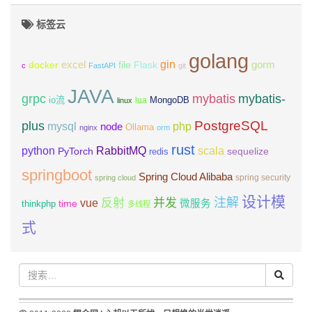
标签云
golang
gin
excel
Flask
gorm
docker
file
c
FastAPI
git
JAVA
grpc
mybatis
mybatis-
io流
MongoDB
lua
linux
PostgreSQL
plus
mysql
php
node
Ollama
nginx
orm
rust
scala
python
RabbitMQ
PyTorch
sequelize
redis
springboot
Spring Cloud Alibaba
spring security
spring cloud
设计模
注解
反射
并发
vue
微服务
time
thinkphp
多线程
式