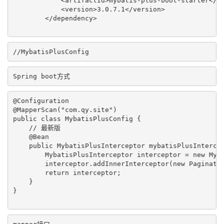
            <artifactId>mybatis-plus-boot-starter</ar
            <version>3.0.7.1</version>

        </dependency>

//MybatisPlusConfig
Spring boot方式
@Configuration

@MapperScan("com.qy.site")

public class MybatisPlusConfig {

    // 最新版

    @Bean

    public MybatisPlusInterceptor mybatisPlusIntercep
        MybatisPlusInterceptor interceptor = new Myba
        interceptor.addInnerInterceptor(new Paginatio
        return interceptor;

    }

}
