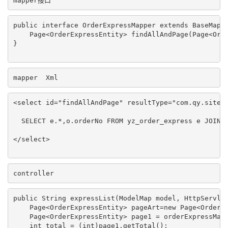
mapper接口
public interface OrderExpressMapper extends BaseMappe
    Page<OrderExpressEntity> findAllAndPage(Page<Orde
}

mapper  Xml
<select id="findAllAndPage" resultType="com.qy.site.m
  SELECT e.*,o.orderNo FROM yz_order_express e JOIN y
</select>

controller
public String expressList(ModelMap model, HttpServlet
    Page<OrderExpressEntity> pageArt=new Page<OrderEx
    Page<OrderExpressEntity> page1 = orderExpressM
    int total = (int)page1.getTotal();
