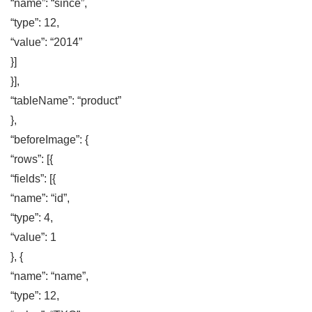
“name”: “since”,
“type”: 12,
“value”: “2014”
}]
}],
“tableName”: “product”
},
“beforeImage”: {
“rows”: [{
“fields”: [{
“name”: “id”,
“type”: 4,
“value”: 1
}, {
“name”: “name”,
“type”: 12,