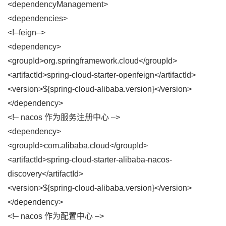
<dependencyManagement>
<dependencies>
<!–feign–>
<dependency>
<groupId>org.springframework.cloud</groupId>
<artifactId>spring-cloud-starter-openfeign</artifactId>
<version>${spring-cloud-alibaba.version}</version>
</dependency>
<!– nacos 作为服务注册中心 –>
<dependency>
<groupId>com.alibaba.cloud</groupId>
<artifactId>spring-cloud-starter-alibaba-nacos-
discovery</artifactId>
<version>${spring-cloud-alibaba.version}</version>
</dependency>
<!– nacos 作为配置中心 –>