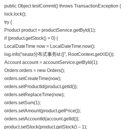
public Object testCommit() throws TransactionException {
lock.lock();
try {
Product product = productService.getById(1);
if (product.getStock() > 0) {
LocalDateTime now = LocalDateTime.now();
log.info(“seata分布式事务Id:{}”, RootContext.getXID());
Account account = accountService.getById(1);
Orders orders = new Orders();
orders.setCreateTime(now);
orders.setProductId(product.getId());
orders.setReplaceTime(now);
orders.setSum(1);
orders.setAmount(product.getPrice());
orders.setAccountId(account.getId());
product.setStock(product.getStock() – 1);