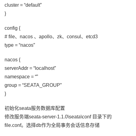
cluster = “default”
}
config {
# file、nacos 、apollo、zk、consul、etcd3
type = “nacos”
nacos {
serverAddr = “localhost”
namespace = “”
group = “SEATA_GROUP”
}
初始化seata服务数据库配置
修改服务端seata-server-1.1.0\seata\conf 目录下的
file.conf。选择db作为全局事务会话信息存储