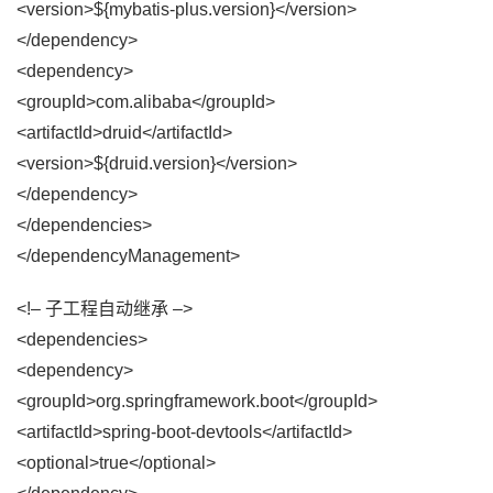
<version>${mybatis-plus.version}</version>
</dependency>
<dependency>
<groupId>com.alibaba</groupId>
<artifactId>druid</artifactId>
<version>${druid.version}</version>
</dependency>
</dependencies>
</dependencyManagement>
<!– 子工程自动继承 –>
<dependencies>
<dependency>
<groupId>org.springframework.boot</groupId>
<artifactId>spring-boot-devtools</artifactId>
<optional>true</optional>