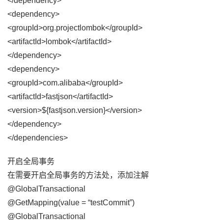
</dependency>
<dependency>
<groupId>org.projectlombok</groupId>
<artifactId>lombok</artifactId>
</dependency>
<dependency>
<groupId>com.alibaba</groupId>
<artifactId>fastjson</artifactId>
<version>${fastjson.version}</version>
</dependency>
</dependencies>
开启全局事务
在需要开启全局事务的方法处，添加注解
@GlobalTransactional
@GetMapping(value = “testCommit”)
@GlobalTransactional