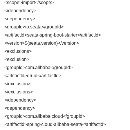
<scope>import</scope>
</dependency>
<dependency>
<groupId>io.seata</groupId>
<artifactId>seata-spring-boot-starter</artifactId>
<version>${seata.version}</version>
<exclusions>
<exclusion>
<groupId>com.alibaba</groupId>
<artifactId>druid</artifactId>
</exclusion>
</exclusions>
</dependency>
<dependency>
<groupId>com.alibaba.cloud</groupId>
<artifactId>spring-cloud-alibaba-seata</artifactId>