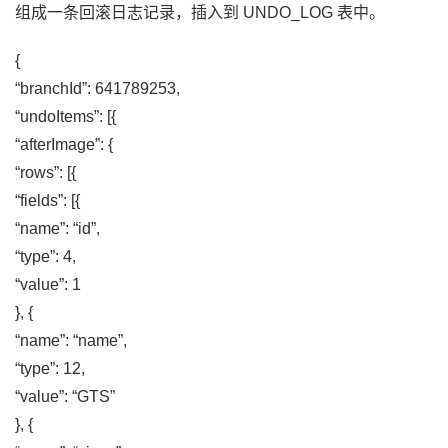
组成一条回滚日志记录，插入到 UNDO_LOG 表中。
{
“branchId”: 641789253,
“undoItems”: [{
“afterImage”: {
“rows”: [{
“fields”: [{
“name”: “id”,
“type”: 4,
“value”: 1
}, {
“name”: “name”,
“type”: 12,
“value”: “GTS”
}, {