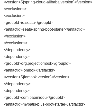
<version>${spring-cloud-alibaba.version}</version>
<exclusions>
<exclusion>
<groupId>io.seata</groupId>
<artifactId>seata-spring-boot-starter</artifactId>
</exclusion>
</exclusions>
</dependency>
<dependency>
<groupId>org.projectlombok</groupId>
<artifactId>lombok</artifactId>
<version>${lombok.version}</version>
</dependency>
<dependency>
<groupId>com.baomidou</groupId>
<artifactId>mybatis-plus-boot-starter</artifactId>