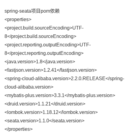
spring-seata项目pom依赖
<properties>
<project.build.sourceEncoding>UTF-
8</project.build.sourceEncoding>
<project.reporting.outputEncoding>UTF-
8</project.reporting.outputEncoding>
<java.version>1.8</java.version>
<fastjson.version>1.2.41</fastjson.version>
<spring-cloud-alibaba.version>2.2.0.RELEASE</spring-
cloud-alibaba.version>
<mybatis-plus.version>3.3.1</mybatis-plus.version>
<druid.version>1.1.21</druid.version>
<lombok.version>1.18.12</lombok.version>
<seata.version>1.1.0</seata.version>
</properties>