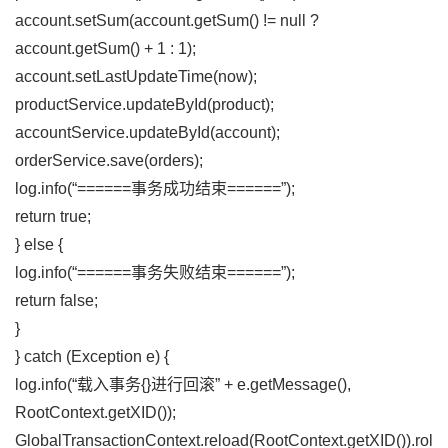
account.setSum(account.getSum() != null ?
account.getSum() + 1 : 1);
account.setLastUpdateTime(now);
productService.updateById(product);
accountService.updateById(account);
orderService.save(orders);
log.info(“======事务成功结束======”);
return true;
} else {
log.info(“======事务失败结束======”);
return false;
}
} catch (Exception e) {
log.info(“载入事务{}进行回滚” + e.getMessage(),
RootContext.getXID());
GlobalTransactionContext.reload(RootContext.getXID()).rol