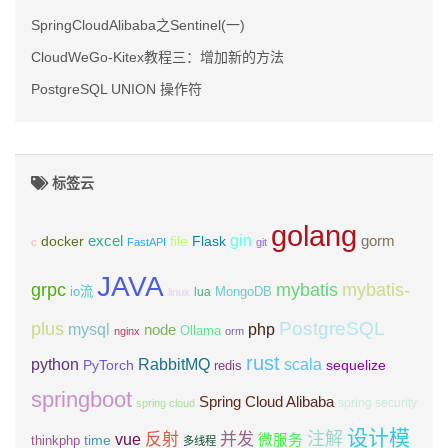
SpringCloudAlibaba之Sentinel(一)
CloudWeGo-Kitex教程三：增加新的方法
PostgreSQL UNION 操作符
标签云
golang
gin
excel
Flask
gorm
docker
file
c
FastAPI
git
JAVA
grpc
mybatis
mybatis-
io流
MongoDB
lua
linux
PostgreSQL
plus
mysql
php
node
Ollama
nginx
orm
rust
scala
python
RabbitMQ
PyTorch
sequelize
redis
springboot
Spring Cloud Alibaba
spring security
spring cloud
设计模
注解
反射
并发
vue
微服务
time
thinkphp
多线程