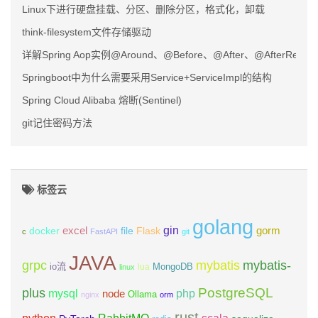
Linux下进行硬盘挂载、分区、删除分区，格式化，卸载
think-filesystem文件存储驱动
详解Spring Aop实例@Around、@Before、@After、@AfterRet
Springboot中为什么需要采用Service+ServiceImpl的结构
Spring Cloud Alibaba 熔断(Sentinel)
git记住密码方法
标签云
golang
gin
excel
Flask
gorm
docker
file
c
FastAPI
git
JAVA
grpc
mybatis
mybatis-
io流
MongoDB
lua
linux
PostgreSQL
plus
mysql
php
node
Ollama
nginx
orm
rust