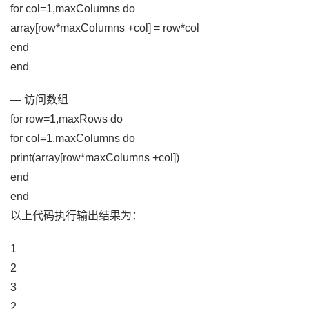
for col=1,maxColumns do
array[row*maxColumns +col] = row*col
end
end
— 访问数组
for row=1,maxRows do
for col=1,maxColumns do
print(array[row*maxColumns +col])
end
end
以上代码执行输出结果为：
1
2
3
2