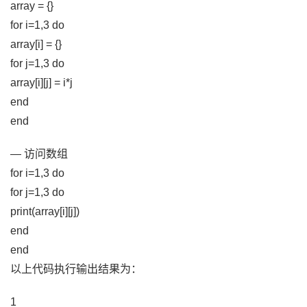
array = {}
for i=1,3 do
array[i] = {}
for j=1,3 do
array[i][j] = i*j
end
end
— 访问数组
for i=1,3 do
for j=1,3 do
print(array[i][j])
end
end
以上代码执行输出结果为：
1