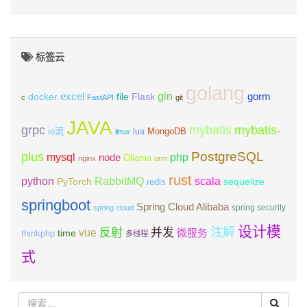
标签云
golang
gin
excel
Flask
gorm
docker
file
c
FastAPI
git
JAVA
grpc
mybatis
mybatis-
io流
MongoDB
lua
linux
PostgreSQL
plus
mysql
php
node
Ollama
nginx
orm
rust
scala
python
RabbitMQ
PyTorch
sequelize
redis
springboot
Spring Cloud Alibaba
spring security
spring cloud
设计模
注解
反射
并发
vue
微服务
time
thinkphp
多线程
式