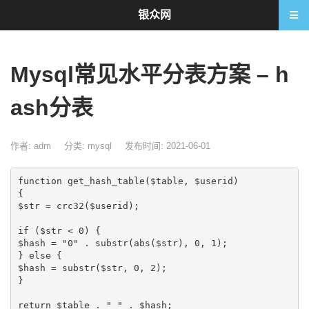
银众网
Mysql常见水平分表方案 – h
ash分表
作者: adm
分类:
mysql
发布时间: 2021-06-01
function get_hash_table($table, $userid)

{

$str = crc32($userid);

if ($str < 0) {

$hash = "0" . substr(abs($str), 0, 1);

} else {

$hash = substr($str, 0, 2);

}

return $table . "_" . $hash;
