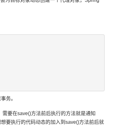
为目标对象动态创建一个代理对象，Spring
滚事务。
ncut)。需要在save()方法前后执行的方法就是通知
et)。把想要执行的代码动态的加入到save()方法前后就