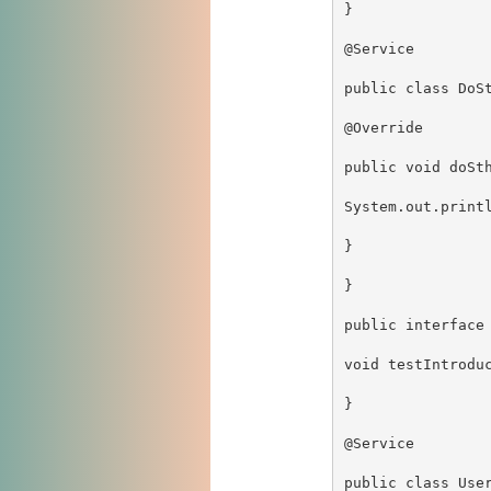
}

@Service

public class DoSt
@Override

public void doSth
System.out.printl
}

}

public interface 
void testIntroduc
}

@Service

public class User