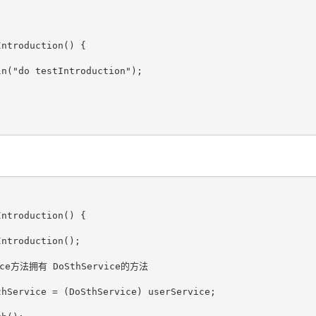
ntroduction() {

n("do testIntroduction");

ntroduction() {

ntroduction();

ice方法拥有 DoSthService的方法

hService = (DoSthService) userService;
