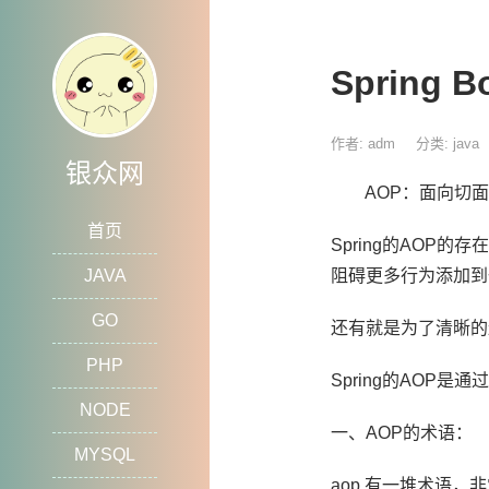
Spring 
作者: adm
分类:
java
银众网
AOP：面向切面
首页
Spring的AO
JAVA
阻碍更多行为添加到
GO
还有就是为了清晰的
PHP
Spring的AOP是
NODE
一、AOP的术语：
MYSQL
aop 有一堆术语，