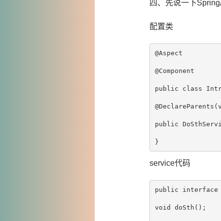
四、先说一下Spring
配置类
@Aspect

@Component

public class Intr
@DeclareParents(v
public DoSthServi
service代码
public interface 
void doSth();
