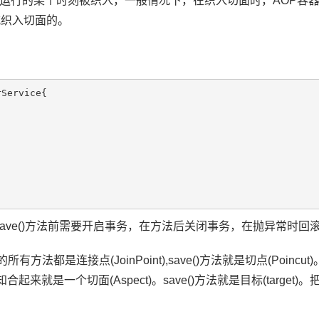
运行的某个时刻被织入，一般情况下，在织入切面时，AOP容器会
式织入切面的。
Service{

e中的save()方法前需要开启事务，在方法后关闭事务，在抛异常时回
e中的所有方法都是连接点(JoinPoint),save()方法就是切点(Poi
通知合起来就是一个切面(Aspect)。save()方法就是目标(targ