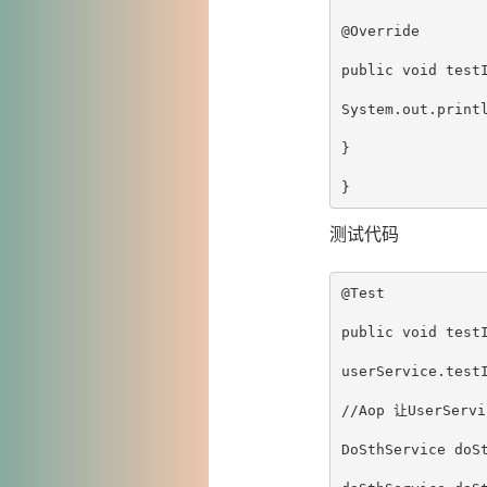
@Override

public void testI
System.out.printl
}

测试代码
@Test

public void testI
userService.testI
//Aop 让UserServ
DoSthService doSt