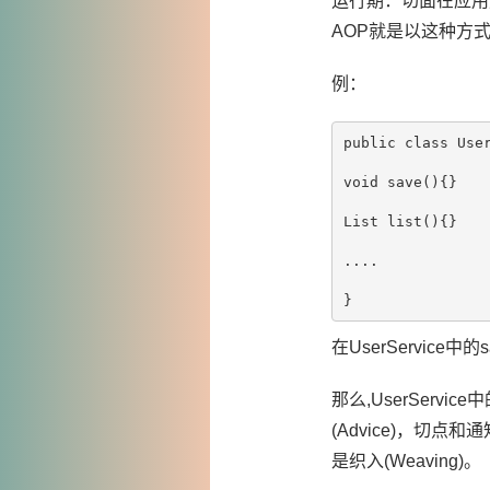
运行期：切面在应用
AOP就是以这种方
例：
public class User
void save(){}

List list(){}

....

在UserServic
那么,UserServic
(Advice)，切点和
是织入(Weaving)。