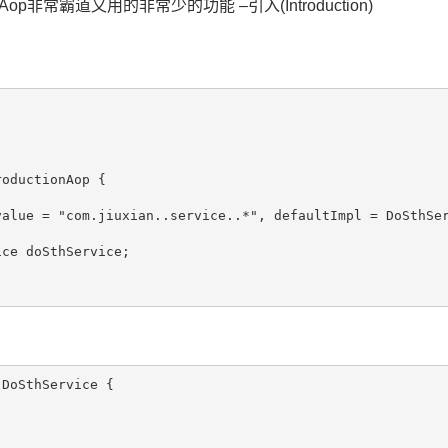
Aop非常霸道又用的非常少的功能 –引入(Introduction)
oductionAop {

alue = "com.jiuxian..service..*", defaultImpl = DoSthSer
ce doSthService;

DoSthService {
