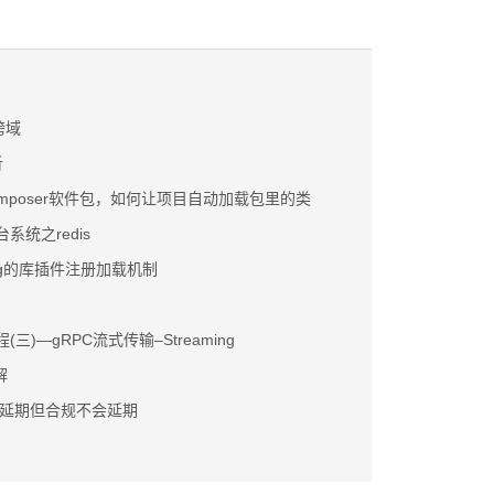
跨域
析
omposer软件包，如何让项目自动加载包里的类
台系统之redis
ng的库插件注册加载机制
程(三)—gRPC流式传输–Streaming
解
延期但合规不会延期