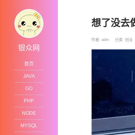
想了没去
作者: adm
分类:
创业
银众网
首页
JAVA
GO
PHP
NODE
MYSQL