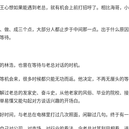
王心想如果能遇到老总，就有机会上前打招呼了。相比海哥，小
、做、成三个点，大部分人都止步于中间那一点。出于什么原因
等待。
的林浩，也曾在等待与老总对话的时机。
等机会来，很多时候都只能无功而返。他决定，不再无厘头的等
解过老总的发家史、奋斗史，从他老家的风俗、毕业的院校、接
单易懂又能勾起对方谈话兴趣的开场白。
好时间，与老总在电梯里打过几次照面，闲聊过几句。终于有一
自己对公司、对市场、对行业的看法，令老总对其刮目相看，进