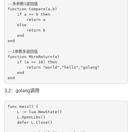
--多参数1返回值

function Compare(a,b)

    if a >= b then

        return a

    else

        return b

    end

end

--1参数多返回值

function MoreReturn(a)

    if (a == 10) then

        return "world","hello","golang"

    end

3.2：golang调用
func main() {

    L := lua.NewState()

    L.OpenLibs()

    defer L.Close()
