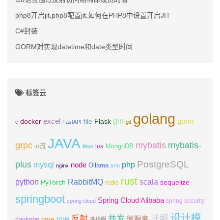
php8开启jit,php8配置jit,如何在PHP8中设置开启JIT
C#封装
GORM对实现datetime和date类型时间
标签云
golang
gin
excel
Flask
gorm
docker
file
c
FastAPI
git
JAVA
grpc
mybatis
mybatis-
io流
MongoDB
lua
linux
PostgreSQL
plus
mysql
php
node
Ollama
nginx
orm
rust
scala
python
RabbitMQ
PyTorch
sequelize
redis
springboot
Spring Cloud Alibaba
spring security
spring cloud
设计模
注解
反射
并发
vue
微服务
time
thinkphp
多线程