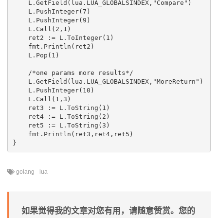
    L.GetField(lua.LUA_GLOBALSINDEX,"Compare")

    L.PushInteger(7)

    L.PushInteger(9)

    L.Call(2,1)

    ret2 := L.ToInteger(1)

    fmt.Println(ret2)

    L.Pop(1)

    /*one params more results*/

    L.GetField(lua.LUA_GLOBALSINDEX,"MoreReturn")   

    L.PushInteger(10)

    L.Call(1,3)

    ret3 := L.ToString(1)

    ret4 := L.ToString(2)

    ret5 := L.ToString(3)

    fmt.Println(ret3,ret4,ret5)

golang
lua
如果觉得我的文章对您有用，请随意赞赏。您的