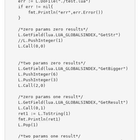
    err := L.DoFile("./test.lua")

    if err != nil{

        fmt.Println("err",err.Error())

    }

    /*zero params zero results*/

    L.GetField(lua.LUA_GLOBALSINDEX,"GetStr")

    //L.PushInteger(1)

    L.Call(0,0)

    /*two params zero results*/

    L.GetField(lua.LUA_GLOBALSINDEX,"GetBigger")

    L.PushInteger(6)

    L.PushInteger(3)

    L.Call(2,0)

    /*zero params one result*/

    L.GetField(lua.LUA_GLOBALSINDEX,"GetResult")

    L.Call(0,1)

    ret1 := L.ToString(1)

    fmt.Println(ret1)

    L.Pop(1)    

    /*two params one result*/
