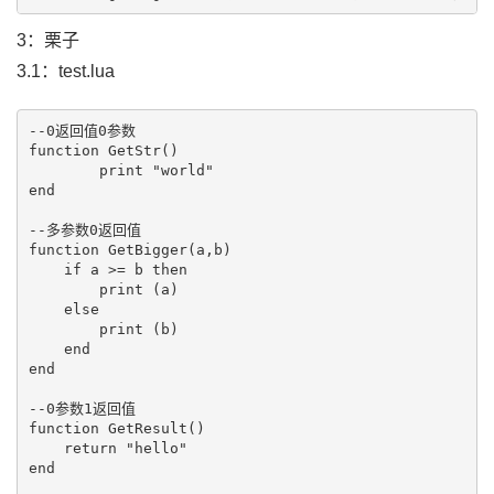
3：栗子
3.1：test.lua
--0返回值0参数

function GetStr()

        print "world"

end

--多参数0返回值

function GetBigger(a,b)

    if a >= b then

        print (a)

    else

        print (b)

    end

end

--0参数1返回值

function GetResult()

    return "hello"

end
