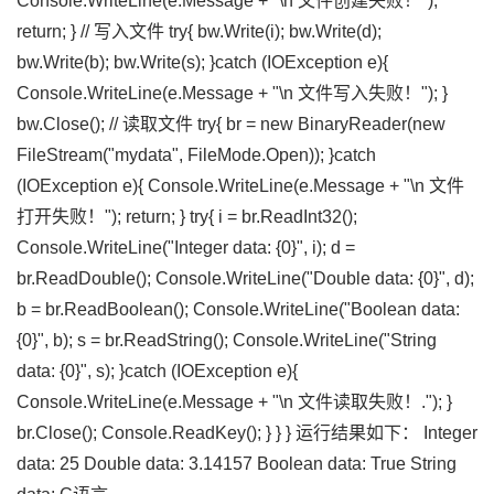
Console.WriteLine(e.Message + "\n 文件创建失败！");
return; } // 写入文件 try{ bw.Write(i); bw.Write(d);
bw.Write(b); bw.Write(s); }catch (IOException e){
Console.WriteLine(e.Message + "\n 文件写入失败！"); }
bw.Close(); // 读取文件 try{ br = new BinaryReader(new
FileStream("mydata", FileMode.Open)); }catch
(IOException e){ Console.WriteLine(e.Message + "\n 文件
打开失败！"); return; } try{ i = br.ReadInt32();
Console.WriteLine("Integer data: {0}", i); d =
br.ReadDouble(); Console.WriteLine("Double data: {0}", d);
b = br.ReadBoolean(); Console.WriteLine("Boolean data:
{0}", b); s = br.ReadString(); Console.WriteLine("String
data: {0}", s); }catch (IOException e){
Console.WriteLine(e.Message + "\n 文件读取失败！."); }
br.Close(); Console.ReadKey(); } } } 运行结果如下： Integer
data: 25 Double data: 3.14157 Boolean data: True String