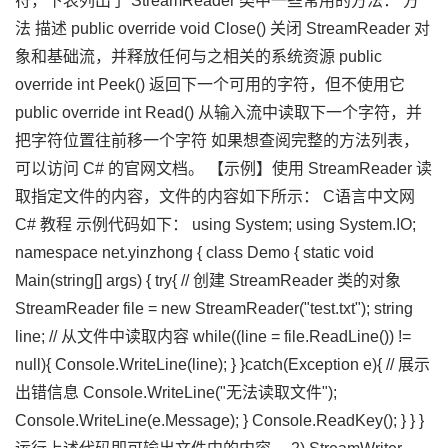
符，下表列出了 StreamReader 类中一些常用的方法： 方
法 描述 public override void Close() 关闭 StreamReader 对
象和基础流，并释放任何与之相关的系统资源 public
override int Peek() 返回下一个可用的字符，但不使用它
public override int Read() 从输入流中读取下一个字符，并
把字符位置往前移一个字符 如果想查阅完整的方法列表，
可以访问 C# 的官网文档。 【示例】使用 StreamReader 读
取指定文件的内容，文件的内容如下所示： C语言中文网
C# 教程 示例代码如下： using System; using System.IO;
namespace net.yinzhong { class Demo { static void
Main(string[] args) { try{ // 创建 StreamReader 类的对象
StreamReader file = new StreamReader("test.txt"); string
line; // 从文件中读取内容 while((line = file.ReadLine()) !=
null){ Console.WriteLine(line); } }catch(Exception e){ // 展示
出错信息 Console.WriteLine("无法读取文件");
Console.WriteLine(e.Message); } Console.ReadKey(); } } }