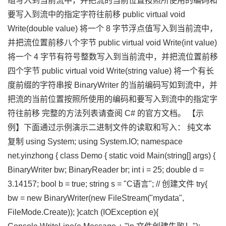
组写入到当前流中，并把流的当前位置按照所使用的编码和
要写入到流中的指定字符往前移 public virtual void
Write(double value) 将一个 8 字节浮点值写入到当前流中，
并把流位置前移八个字节 public virtual void Write(int value)
将一个 4 字节有符号整数写入到当前流中，并把流位置前移
四个字节 public virtual void Write(string value) 将一个有长
度前缀的字符串按 BinaryWriter 的当前编码写如到流中，并
把流的当前位置按照所使用的编码和要写入到流中的指定字
符往前移 完整的方法列表请查阅 C# 的官方文档。 【示
例】下面通过示例演示二进制文件的读取和写入： 纯文本
复制 using System; using System.IO; namespace
net.yinzhong { class Demo { static void Main(string[] args) {
BinaryWriter bw; BinaryReader br; int i = 25; double d =
3.14157; bool b = true; string s = "C语言"; // 创建文件 try{
bw = new BinaryWriter(new FileStream("mydata",
FileMode.Create)); }catch (IOException e){