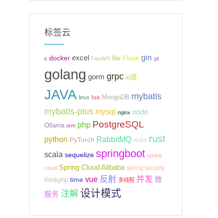
标签云
gin
excel
Flask
docker
file
c
FastAPI
git
golang
grpc
gorm
io流
JAVA
mybatis
MongoDB
lua
linux
mybatis-plus
mysql
node
nginx
PostgreSQL
php
Ollama
orm
rust
python
RabbitMQ
PyTorch
redis
springboot
scala
sequelize
spring
Spring Cloud Alibaba
spring security
cloud
反射
并发
vue
微
time
thinkphp
多线程
设计模式
注解
服务