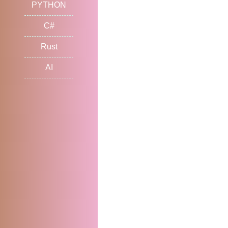
PYTHON
C#
Rust
AI