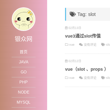
Tag: slot
02月13日
vue3通过slot传值
银众网
vue
没有评论
slo
首页
02月12日
JAVA
vue（slot 、props ）
GO
vue
没有评论
slo
PHP
NODE
MYSQL