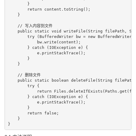
        }

        return content.toString();

    }

    // 写入内容到文件

    public static void writeFile(String filePath, Str
        try (BufferedWriter bw = new BufferedWriter(n
            bw.write(content);

        } catch (IOException e) {

            e.printStackTrace();

        }

    }

    // 删除文件

    public static boolean deleteFile(String filePath)
        try {

            return Files.deleteIfExists(Paths.get(fil
        } catch (IOException e) {

            e.printStackTrace();

        }

        return false;

    }
