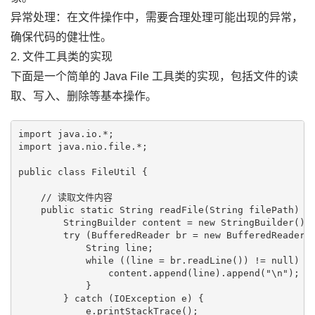
异常处理：在文件操作中，需要合理处理可能出现的异常，
确保代码的健壮性。
2. 文件工具类的实现
下面是一个简单的 Java File 工具类的实现，包括文件的读
取、写入、删除等基本操作。
import java.io.*;

import java.nio.file.*;

public class FileUtil {

    // 读取文件内容

    public static String readFile(String filePath) {

        StringBuilder content = new StringBuilder();

        try (BufferedReader br = new BufferedReader(n
            String line;

            while ((line = br.readLine()) != null) {

                content.append(line).append("\n");

            }

        } catch (IOException e) {

            e.printStackTrace();
