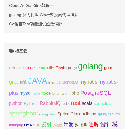
CloudWeGo-Kitex教程一
golang 反向代理 Gin框架反向代理详解
Go语言Test功能测试函数详解
标签云
golang
gin
excel
Flask
gorm
docker
file
c
FastAPI
git
JAVA
grpc
mybatis
mybatis-
io流
MongoDB
lua
linux
PostgreSQL
plus
mysql
php
node
Ollama
nginx
orm
rust
scala
python
RabbitMQ
PyTorch
sequelize
redis
springboot
Spring Cloud Alibaba
spring security
spring cloud
设计模
注解
反射
并发
vue
微服务
time
thinkphp
多线程