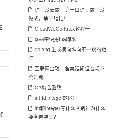
想了没去做，等于白想；做了没
做成，等于瞎忙！
。
超
CloudWeGo-Kitex教程一
java中使用lua脚本
golang 生成横向纵向不一致的矩
阵
互联网金融：备案延期但合规不
会延期
C#构造函数
int 和 Integer的区别
int和Integer有什么区别？为什么
 参
要有包装类？