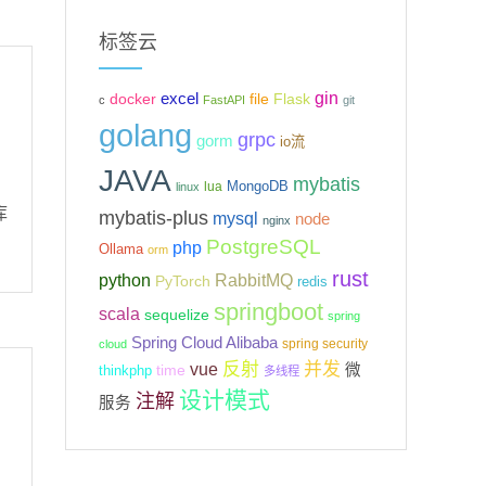
标签云
gin
excel
Flask
docker
file
c
FastAPI
git
golang
grpc
gorm
io流
JAVA
mybatis
MongoDB
lua
linux
库
mybatis-plus
mysql
node
nginx
PostgreSQL
php
Ollama
orm
rust
python
RabbitMQ
PyTorch
redis
springboot
scala
sequelize
spring
Spring Cloud Alibaba
spring security
cloud
反射
并发
vue
微
time
thinkphp
多线程
设计模式
注解
服务