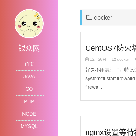
docker
CentOS7防火
银众网
12月26日
docker
首页
好久不用忘记了，特此记录下 1
JAVA
systemctl start fire
firewa...
GO
PHP
NODE
MYSQL
nginx设置