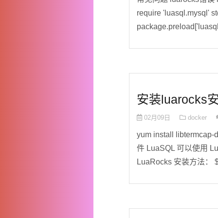
require 'luasql.mysql' s
package.preload['luasql
安装luarock
02月09日
docker
yum install libtermca
件 LuaSQL 可以使用
LuaRocks 安装方法： $ wg