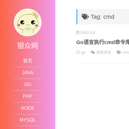
Tag: cmd
09月15日
Go语言执行cmd命令
银众网
go
没有评论
cm
首页
JAVA
GO
PHP
NODE
MYSQL