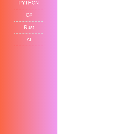
PYTHON
C#
Rust
AI