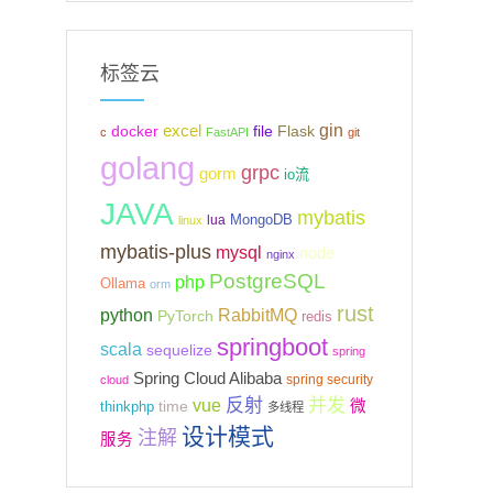
标签云
gin
excel
Flask
docker
file
c
FastAPI
git
golang
grpc
gorm
io流
JAVA
mybatis
MongoDB
lua
linux
mybatis-plus
mysql
node
nginx
PostgreSQL
php
Ollama
orm
rust
python
RabbitMQ
PyTorch
redis
springboot
scala
sequelize
spring
Spring Cloud Alibaba
spring security
cloud
反射
并发
vue
微
time
thinkphp
多线程
设计模式
注解
服务