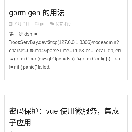
gorm gen 的用法
04月24日
go
没有评论
第一步 dsn :=
"root:ServBay.dev@tcp(127.0.0.1:3306)/nodeadmin?
charset=utf8mb4&parseTime=True&loc=Local" db, err
:= gorm.Open(mysql.Open(dsn), &gorm.Config{}) if err
!= nil { panic("failed...
密码保护：vue 使用微服务，集成
子应用