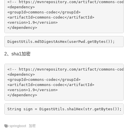
<!-- https://mvnrepository.com/artifact/commons-codec
<dependency>

<groupId>commons-codec</groupId>

<artifactId>commons-codec</artifactId>

<version>1.9</version>

2、sha1加密
<!-- https://mvnrepository.com/artifact/commons-codec
<dependency>

<groupId>commons-codec</groupId>

<artifactId>commons-codec</artifactId>

<version>1.9</version>

String sign = DigestUtils.sha1Hex(str.getBytes());
springboot
加密