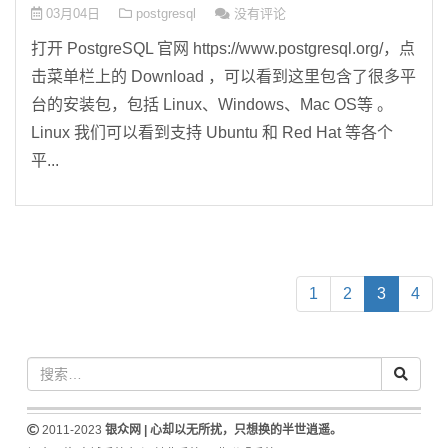
03月04日
postgresql
没有评论
打开 PostgreSQL 官网 https://www.postgresql.org/，点
击菜单栏上的 Download ，可以看到这里包含了很多平
台的安装包，包括 Linux、Windows、Mac OS等 。
Linux 我们可以看到支持 Ubuntu 和 Red Hat 等各个
平...
(
1
2
3
4
c
u
r
r
e
n
2011-2023
银众网 | 心却以无所扰，只想换的半世逍遥。
t